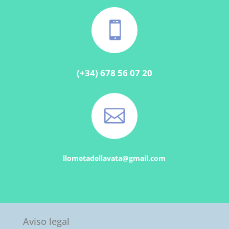

(+34) 678 56 07 20

llometadellavata@gmail.com
Aviso legal