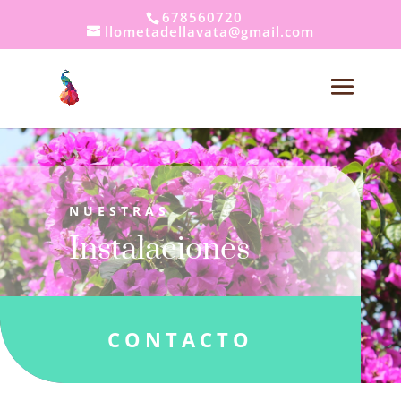
678560720
llometadellavata@gmail.com
NUESTRAS
Instalaciones
CONTACTO